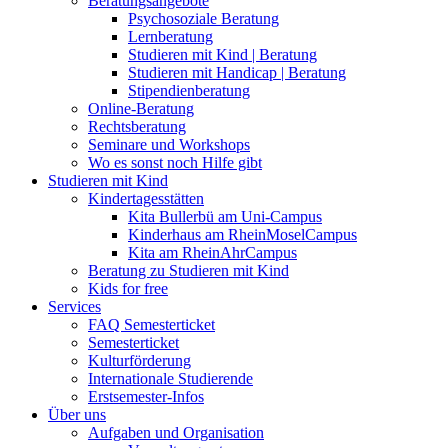
Beratungsangebote
Psychosoziale Beratung
Lernberatung
Studieren mit Kind | Beratung
Studieren mit Handicap | Beratung
Stipendienberatung
Online-Beratung
Rechtsberatung
Seminare und Workshops
Wo es sonst noch Hilfe gibt
Studieren mit Kind
Kindertagesstätten
Kita Bullerbü am Uni-Campus
Kinderhaus am RheinMoselCampus
Kita am RheinAhrCampus
Beratung zu Studieren mit Kind
Kids for free
Services
FAQ Semesterticket
Semesterticket
Kulturförderung
Internationale Studierende
Erstsemester-Infos
Über uns
Aufgaben und Organisation