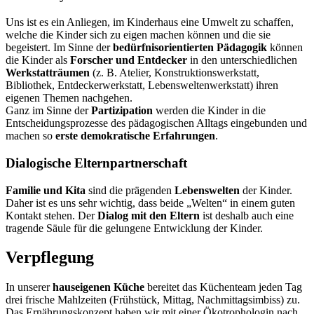
Uns ist es ein Anliegen, im Kinderhaus eine Umwelt zu schaffen,
welche die Kinder sich zu eigen machen können und die sie
begeistert. Im Sinne der
bedürfnisorientierten Pädagogik
können
die Kinder als
Forscher und Entdecker
in den unterschiedlichen
Werkstatträumen
(z. B. Atelier, Konstruktionswerkstatt,
Bibliothek, Entdeckerwerkstatt, Lebensweltenwerkstatt) ihren
eigenen Themen nachgehen.
Ganz im Sinne der
Partizipation
werden die Kinder in die
Entscheidungsprozesse des pädagogischen Alltags eingebunden und
machen so
erste demokratische Erfahrungen
.
Dialogische Elternpartnerschaft
Familie und Kita
sind die prägenden
Lebenswelten
der Kinder.
Daher ist es uns sehr wichtig, dass beide „Welten“ in einem guten
Kontakt stehen. Der
Dialog mit den Eltern
ist deshalb auch eine
tragende Säule für die gelungene Entwicklung der Kinder.
Verpflegung
In unserer
hauseigenen Küche
bereitet das Küchenteam jeden Tag
drei frische Mahlzeiten (Frühstück, Mittag, Nachmittagsimbiss) zu.
Das Ernährungskonzept haben wir mit einer Ökotrophologin nach