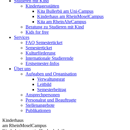
Studieren mit Kind
Kindertagesstätten
Kita Bullerbü am Uni-Campus
Kinderhaus am RheinMoselCampus
Kita am RheinAhrCampus
Beratung zu Studieren mit Kind
Kids for free
Services
FAQ Semesterticket
Semesterticket
Kulturförderung
Internationale Studierende
Erstsemester-Infos
Über uns
Aufgaben und Organisation
Verwaltungsrat
Leitbild
Semesterbeitrag
Ansprechpersonen
Personalrat und Beauftragte
Stellenangebote
Publikationen
Kinderhaus
am RheinMoselCampus