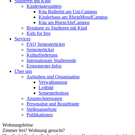
Studieren mit Kind
Kindertagesstätten
Kita Bullerbü am Uni-Campus
Kinderhaus am RheinMoselCampus
Kita am RheinAhrCampus
Beratung zu Studieren mit Kind
Kids for free
Services
FAQ Semesterticket
Semesterticket
Kulturförderung
Internationale Studierende
Erstsemester-Infos
Über uns
Aufgaben und Organisation
Verwaltungsrat
Leitbild
Semesterbeitrag
Ansprechpersonen
Personalrat und Beauftragte
Stellenangebote
Publikationen
Wohnungsbörse
Zimmer frei? Wohnung gesucht?