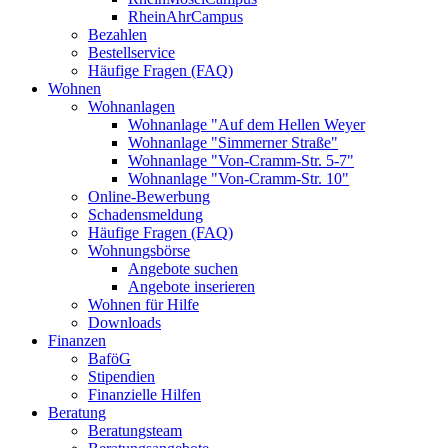
RheinAhrCampus
Bezahlen
Bestellservice
Häufige Fragen (FAQ)
Wohnen
Wohnanlagen
Wohnanlage "Auf dem Hellen Weyer
Wohnanlage "Simmerner Straße"
Wohnanlage "Von-Cramm-Str. 5-7"
Wohnanlage "Von-Cramm-Str. 10"
Online-Bewerbung
Schadensmeldung
Häufige Fragen (FAQ)
Wohnungsbörse
Angebote suchen
Angebote inserieren
Wohnen für Hilfe
Downloads
Finanzen
BaföG
Stipendien
Finanzielle Hilfen
Beratung
Beratungsteam