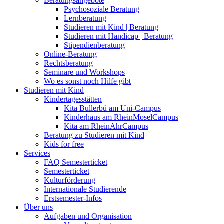
Beratungsangebote
Psychosoziale Beratung
Lernberatung
Studieren mit Kind | Beratung
Studieren mit Handicap | Beratung
Stipendienberatung
Online-Beratung
Rechtsberatung
Seminare und Workshops
Wo es sonst noch Hilfe gibt
Studieren mit Kind
Kindertagesstätten
Kita Bullerbü am Uni-Campus
Kinderhaus am RheinMoselCampus
Kita am RheinAhrCampus
Beratung zu Studieren mit Kind
Kids for free
Services
FAQ Semesterticket
Semesterticket
Kulturförderung
Internationale Studierende
Erstsemester-Infos
Über uns
Aufgaben und Organisation