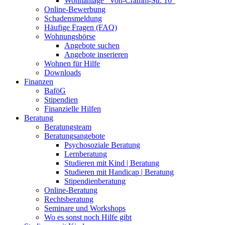
Wohnanlage "Von-Cramm-Str. 10"
Online-Bewerbung
Schadensmeldung
Häufige Fragen (FAQ)
Wohnungsbörse
Angebote suchen
Angebote inserieren
Wohnen für Hilfe
Downloads
Finanzen
BaföG
Stipendien
Finanzielle Hilfen
Beratung
Beratungsteam
Beratungsangebote
Psychosoziale Beratung
Lernberatung
Studieren mit Kind | Beratung
Studieren mit Handicap | Beratung
Stipendienberatung
Online-Beratung
Rechtsberatung
Seminare und Workshops
Wo es sonst noch Hilfe gibt