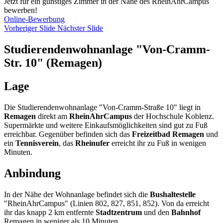
Jetzt für ein günstiges Zimmer in der Nähe des RheinAhrCampus
bewerben!
Online-Bewerbung
Vorheriger Slide
Nächster Slide
Studierendenwohnanlage "Von-Cramm-
Str. 10" (Remagen)
Lage
Die Studierendenwohnanlage "Von-Cramm-Straße 10" liegt in
Remagen
direkt am
RheinAhrCampus
der Hochschule Koblenz.
Supermärkte und weitere Einkaufs­möglichkeiten sind gut zu Fuß
erreichbar. Gegenüber befinden sich das
Freizeitbad Remagen
und
ein
Tennisverein
, das
Rheinufer
erreicht ihr zu Fuß in wenigen
Minuten.
Anbindung
In der Nähe der Wohnanlage befindet sich die
Bushaltestelle
"RheinAhrCampus" (Linien 802, 827, 851, 852). Von da erreicht
ihr das knapp 2 km entfernte
Stadtzentrum
und den
Bahnhof
Remagen in weniger als 10 Minuten.