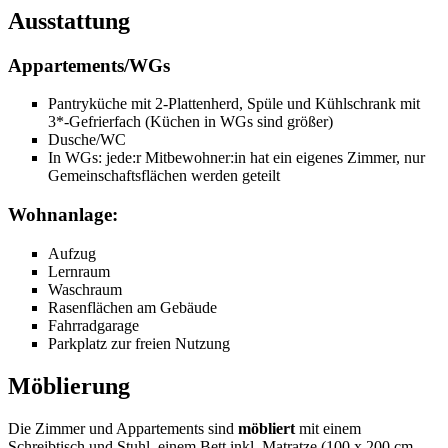
Ausstattung
Appartements/WGs
Pantryküche mit 2-Plattenherd, Spüle und Kühlschrank mit
3*-Gefrierfach (Küchen in WGs sind größer)
Dusche/WC
In WGs: jede:r Mitbewohner:in hat ein eigenes Zimmer, nur
Gemeinschaftsflächen werden geteilt
Wohnanlage:
Aufzug
Lernraum
Waschraum
Rasenflächen am Gebäude
Fahrradgarage
Parkplatz zur freien Nutzung
Möblierung
Die Zimmer und Appartements sind
möbliert
mit einem
Schreibtisch und Stuhl, einem Bett inkl. Matratze (100 x 200 cm,