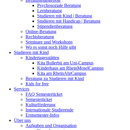
Beratungsangebote
Psychosoziale Beratung
Lernberatung
Studieren mit Kind | Beratung
Studieren mit Handicap | Beratung
Stipendienberatung
Online-Beratung
Rechtsberatung
Seminare und Workshops
Wo es sonst noch Hilfe gibt
Studieren mit Kind
Kindertagesstätten
Kita Bullerbü am Uni-Campus
Kinderhaus am RheinMoselCampus
Kita am RheinAhrCampus
Beratung zu Studieren mit Kind
Kids for free
Services
FAQ Semesterticket
Semesterticket
Kulturförderung
Internationale Studierende
Erstsemester-Infos
Über uns
Aufgaben und Organisation