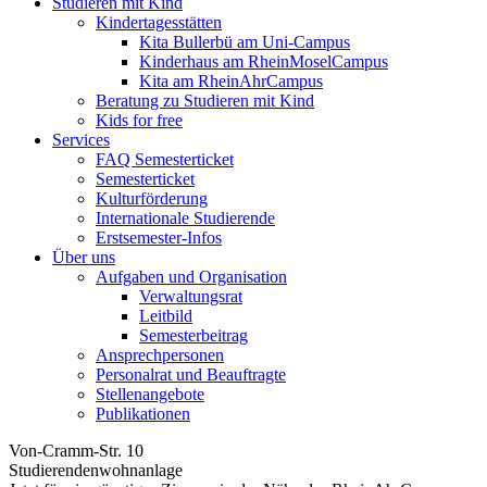
Studieren mit Kind
Kindertagesstätten
Kita Bullerbü am Uni-Campus
Kinderhaus am RheinMoselCampus
Kita am RheinAhrCampus
Beratung zu Studieren mit Kind
Kids for free
Services
FAQ Semesterticket
Semesterticket
Kulturförderung
Internationale Studierende
Erstsemester-Infos
Über uns
Aufgaben und Organisation
Verwaltungsrat
Leitbild
Semesterbeitrag
Ansprechpersonen
Personalrat und Beauftragte
Stellenangebote
Publikationen
Von-Cramm-Str. 10
Studierendenwohnanlage