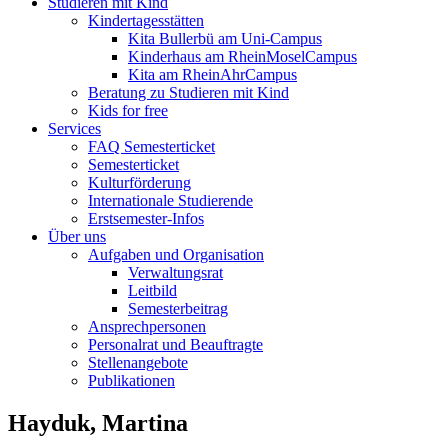
Studieren mit Kind
Kindertagesstätten
Kita Bullerbü am Uni-Campus
Kinderhaus am RheinMoselCampus
Kita am RheinAhrCampus
Beratung zu Studieren mit Kind
Kids for free
Services
FAQ Semesterticket
Semesterticket
Kulturförderung
Internationale Studierende
Erstsemester-Infos
Über uns
Aufgaben und Organisation
Verwaltungsrat
Leitbild
Semesterbeitrag
Ansprechpersonen
Personalrat und Beauftragte
Stellenangebote
Publikationen
Hayduk, Martina