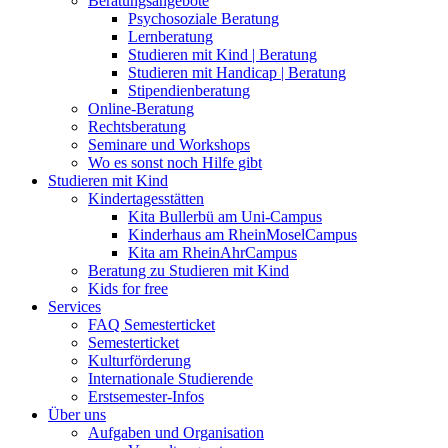
Beratungsangebote
Psychosoziale Beratung
Lernberatung
Studieren mit Kind | Beratung
Studieren mit Handicap | Beratung
Stipendienberatung
Online-Beratung
Rechtsberatung
Seminare und Workshops
Wo es sonst noch Hilfe gibt
Studieren mit Kind
Kindertagesstätten
Kita Bullerbü am Uni-Campus
Kinderhaus am RheinMoselCampus
Kita am RheinAhrCampus
Beratung zu Studieren mit Kind
Kids for free
Services
FAQ Semesterticket
Semesterticket
Kulturförderung
Internationale Studierende
Erstsemester-Infos
Über uns
Aufgaben und Organisation